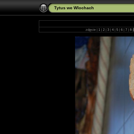
Tytus we Wlochach
zdjęcie |
1
|
2
|
3
|
4
|
5
|
6
|
7
|
8
|