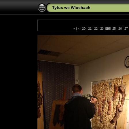
Tytus we Wlochach
«
|
<
|
20
|
21
|
22
|
23
|
24
|
25
|
26
|
27