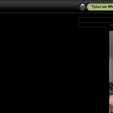
Tytus we W
«